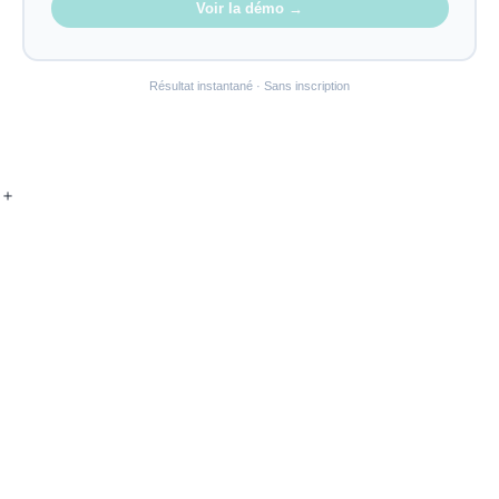
Voir la démo →
Résultat instantané · Sans inscription
＋